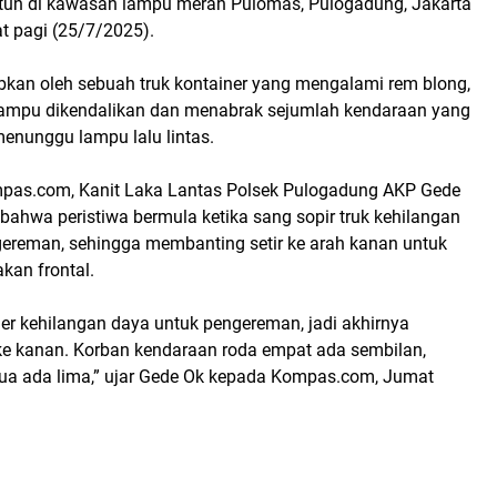
tun
di kawasan
lampu merah Pulomas
,
Pulogadung, Jakarta
t pagi (25/7/2025)
.
abkan oleh
sebuah truk kontainer
yang mengalami
rem blong
,
ampu dikendalikan dan menabrak sejumlah kendaraan yang
menunggu lampu lalu lintas.
pas.com
,
Kanit Laka Lantas Polsek Pulogadung AKP Gede
bahwa peristiwa bermula ketika
sang sopir truk kehilangan
gereman
, sehingga membanting setir ke arah kanan untuk
kan frontal.
ner kehilangan daya untuk pengereman, jadi akhirnya
ke kanan. Korban kendaraan roda empat ada sembilan,
ua ada lima,” ujar Gede Ok kepada
Kompas.com
, Jumat