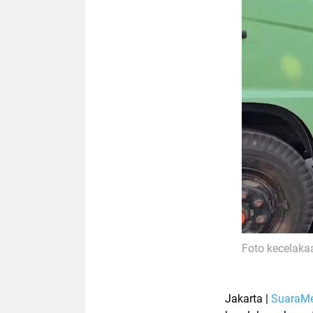
Foto kecelaka
Jakarta |
SuaraM