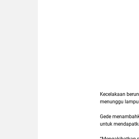
Kecelakaan berunt
menunggu lampu
Gede menambah
untuk mendapatka
“Mengakibatkan 