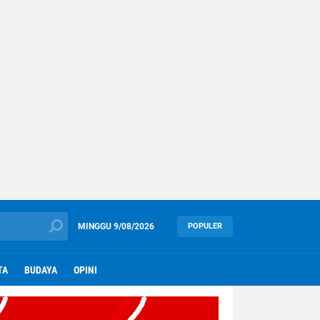
MINGGU
9/08/2026
POPULER
TA
BUDAYA
OPINI