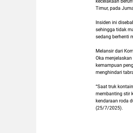
kecelakaan berun
Timur
, pada
Juma
Insiden ini diseb
sehingga tidak m
sedang berhenti 
Melansir dari
Kom
Oka
menjelaskan 
kemampuan pen
menghindari tabra
“Saat truk kontai
membanting stir 
kendaraan roda d
(25/7/2025).