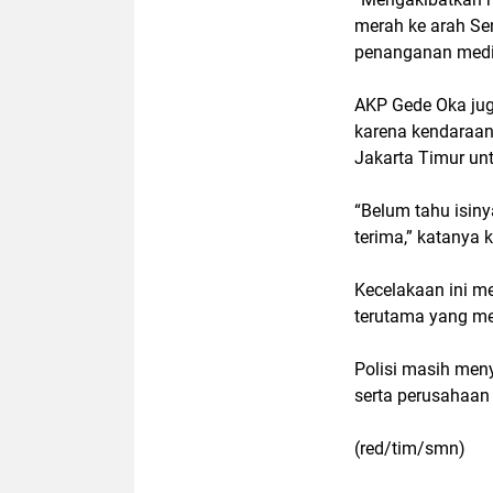
merah ke arah Se
penanganan medis,
AKP Gede Oka ju
karena kendaraa
Jakarta Timur
unt
“Belum tahu isiny
terima,” katanya
Kecelakaan ini m
terutama yang mel
Polisi masih men
serta perusahaan 
(red/tim/smn)