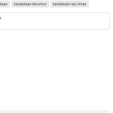
akaan
kecelakaan beruntun
kecelakaan lalu lintas
: