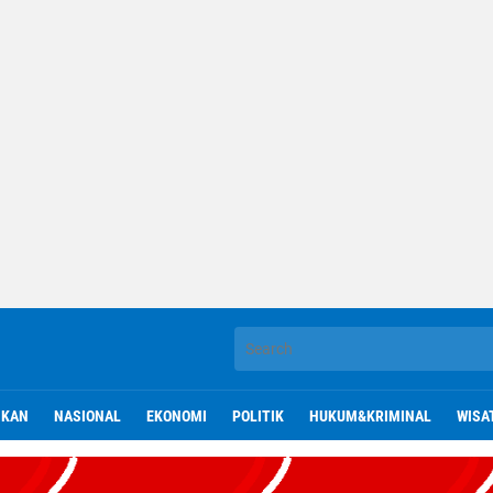
IKAN
NASIONAL
EKONOMI
POLITIK
HUKUM&KRIMINAL
WISA