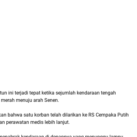
un ini terjadi tepat ketika sejumlah kendaraan tengah
 merah menuju arah
Senen
.
kan bahwa
satu korban telah dilarikan ke RS Cempaka Putih
n perawatan medis lebih lanjut.
menabrak kendaraan di depannya yang menunggu lampu