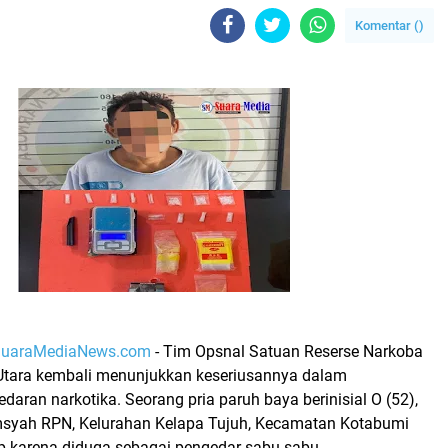
Komentar (
)
uaraMediaNews.com
-
Tim Opsnal Satuan Reserse Narkoba
Utara kembali menunjukkan keseriusannya dalam
daran narkotika. Seorang pria paruh baya berinisial
O (52)
,
syah RPN, Kelurahan Kelapa Tujuh, Kecamatan Kotabumi
p karena diduga sebagai pengedar sabu-sabu
.