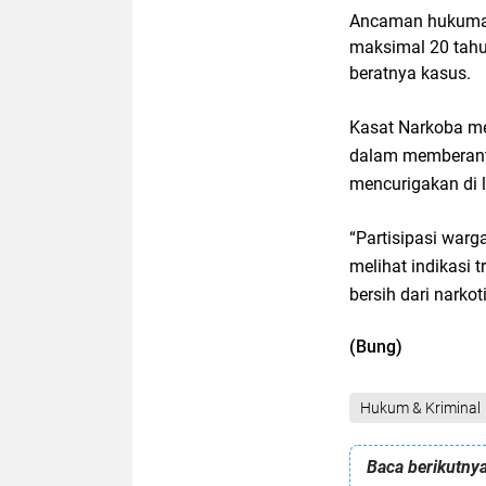
Ancaman hukuman
maksimal 20 tahu
beratnya kasus.
Kasat Narkoba me
dalam memberanta
mencurigakan di 
“Partisipasi warg
melihat indikasi 
bersih dari narko
(Bung)
Hukum & Kriminal
Baca berikutnya