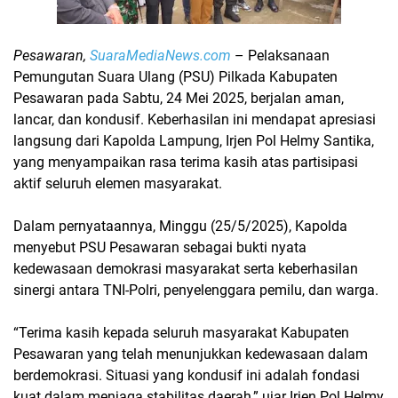
Pesawaran,
SuaraMediaNews.com
– Pelaksanaan
Pemungutan Suara Ulang (PSU)
Pilkada Kabupaten
Pesawaran pada Sabtu, 24 Mei 2025, berjalan
aman,
lancar, dan kondusif
. Keberhasilan ini mendapat apresiasi
langsung dari
Kapolda Lampung, Irjen Pol Helmy Santika
,
yang menyampaikan rasa terima kasih atas partisipasi
aktif seluruh elemen masyarakat.
Dalam pernyataannya, Minggu (25/5/2025), Kapolda
menyebut PSU Pesawaran sebagai bukti nyata
kedewasaan demokrasi masyarakat
serta keberhasilan
sinergi antara TNI-Polri, penyelenggara pemilu, dan warga.
“Terima kasih kepada seluruh masyarakat Kabupaten
Pesawaran yang telah menunjukkan kedewasaan dalam
berdemokrasi. Situasi yang kondusif ini adalah fondasi
kuat dalam menjaga stabilitas daerah,”
ujar Irjen Pol Helmy