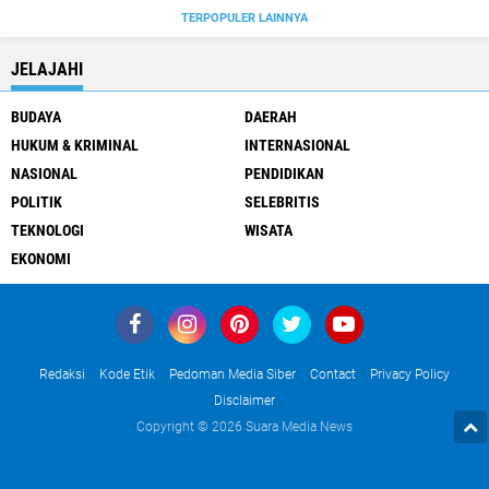
TERPOPULER LAINNYA
JELAJAHI
BUDAYA
DAERAH
HUKUM & KRIMINAL
INTERNASIONAL
NASIONAL
PENDIDIKAN
POLITIK
SELEBRITIS
TEKNOLOGI
WISATA
EKONOMI
Redaksi
Kode Etik
Pedoman Media Siber
Contact
Privacy Policy
Disclaimer
Copyright ©
2026 Suara Media News