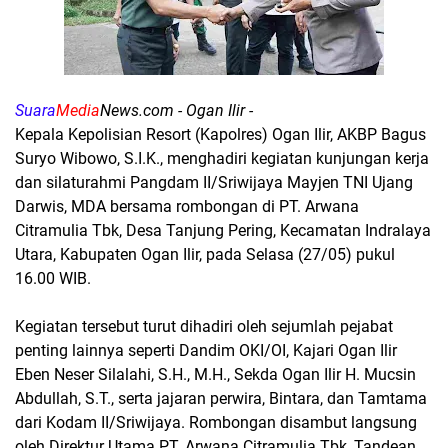
Suara
Media
News.com
- Ogan Ilir -
Kepala Kepolisian Resort (Kapolres) Ogan Ilir, AKBP Bagus
Suryo Wibowo, S.I.K., menghadiri kegiatan kunjungan kerja
dan silaturahmi Pangdam II/Sriwijaya Mayjen TNI Ujang
Darwis, MDA bersama rombongan di PT. Arwana
Citramulia Tbk, Desa Tanjung Pering, Kecamatan Indralaya
Utara, Kabupaten Ogan Ilir, pada Selasa (27/05) pukul
16.00 WIB.
Kegiatan tersebut turut dihadiri oleh sejumlah pejabat
penting lainnya seperti Dandim OKI/OI, Kajari Ogan Ilir
Eben Neser Silalahi, S.H., M.H., Sekda Ogan Ilir H. Mucsin
Abdullah, S.T., serta jajaran perwira, Bintara, dan Tamtama
dari Kodam II/Sriwijaya. Rombongan disambut langsung
oleh Direktur Utama PT. Arwana Citramulia Tbk, Tandean