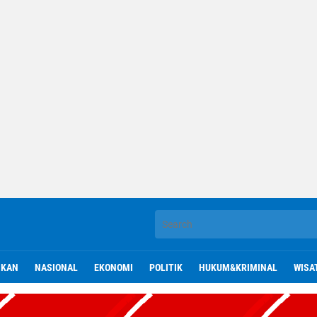
IKAN
NASIONAL
EKONOMI
POLITIK
HUKUM&KRIMINAL
WISA