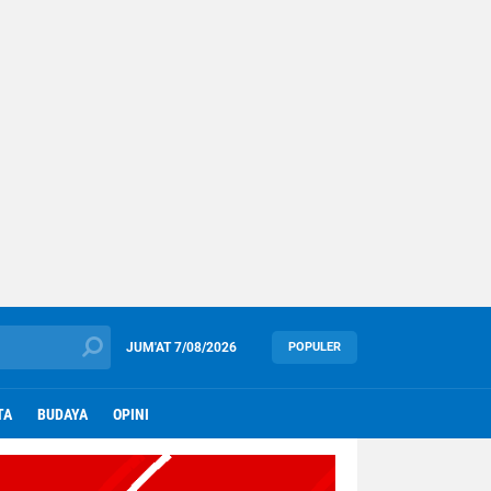
JUM'AT
7/08/2026
POPULER
TA
BUDAYA
OPINI