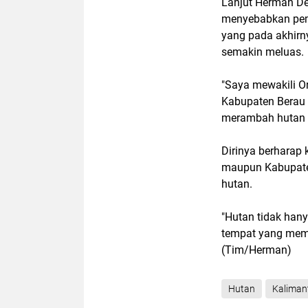
Lanjut Herman Def
menyebabkan pem
yang pada akhirn
semakin meluas.
"Saya mewakili 
Kabupaten Berau 
merambah hutan d
Dirinya berharap
maupun Kabupaten
hutan.
"Hutan tidak han
tempat yang memil
(Tim/Herman)
Hutan
Kaliman