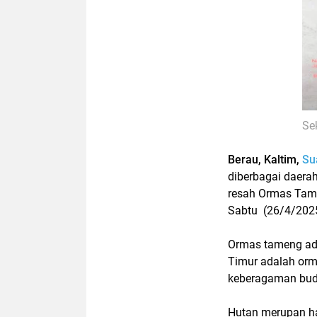
Se
Berau, Kaltim,
Su
diberbagai daera
resah Ormas Tam
Sabtu (26/4/202
Ormas tameng ada
Timur adalah orm
keberagaman buda
Hutan merupan hal