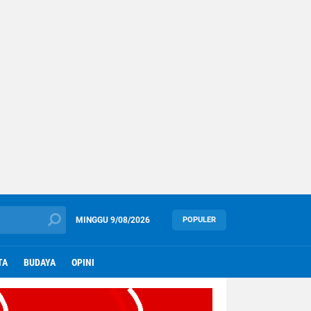
MINGGU
9/08/2026
POPULER
TA
BUDAYA
OPINI