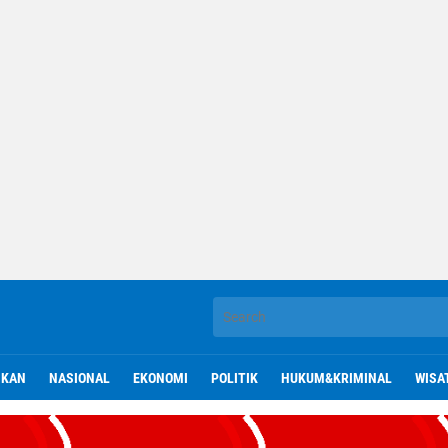
IKAN
NASIONAL
EKONOMI
POLITIK
HUKUM&KRIMINAL
WISA