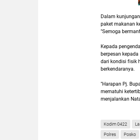
Dalam kunjungann
paket makanan ke
"Semoga bermanfa
Kepada pengenda
berpesan kepada 
dari kondisi fisi
berkendaranya.
"Harapan Pj. Bup
mematuhi keterti
menjalankan Natar
Kodim 0422
L
Polres
Posko