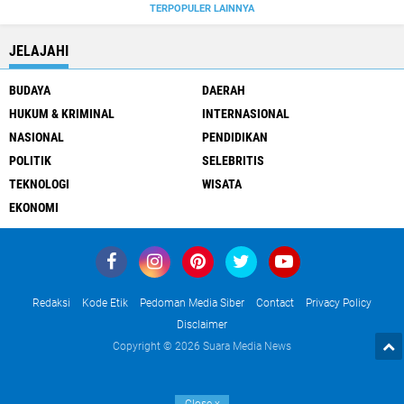
TERPOPULER LAINNYA
JELAJAHI
BUDAYA
DAERAH
HUKUM & KRIMINAL
INTERNASIONAL
NASIONAL
PENDIDIKAN
POLITIK
SELEBRITIS
TEKNOLOGI
WISATA
EKONOMI
Redaksi
Kode Etik
Pedoman Media Siber
Contact
Privacy Policy
Disclaimer
Copyright ©
2026 Suara Media News