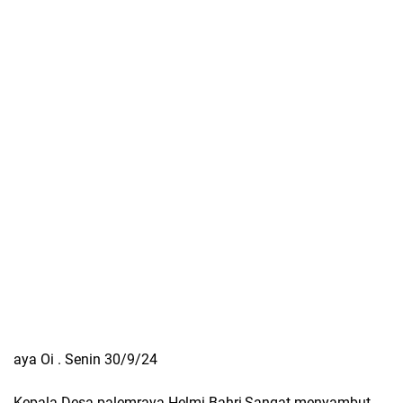
aya Oi . Senin 30/9/24
Kepala Desa palemraya Helmi Bahri,Sangat menyambut