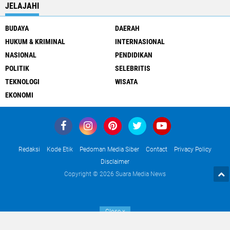
JELAJAHI
BUDAYA
DAERAH
HUKUM & KRIMINAL
INTERNASIONAL
NASIONAL
PENDIDIKAN
POLITIK
SELEBRITIS
TEKNOLOGI
WISATA
EKONOMI
Redaksi
Kode Etik
Pedoman Media Siber
Contact
Privacy Policy
Disclaimer
Copyright ©
2026 Suara Media News
Close
x