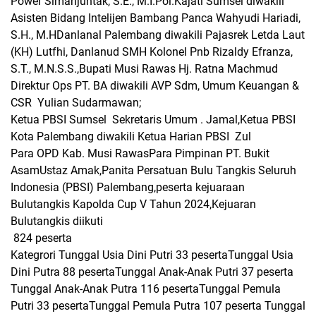
Power Simanjuntak, S.E., M.I.Pol.Kajati Sumsel diwakili
Asisten Bidang Intelijen Bambang Panca Wahyudi Hariadi,
S.H., M.HDanlanal Palembang diwakili Pajasrek Letda Laut
(KH) Lutfhi, Danlanud SMH Kolonel Pnb Rizaldy Efranza,
S.T., M.N.S.S.,Bupati Musi Rawas Hj. Ratna Machmud
Direktur Ops PT. BA diwakili AVP Sdm, Umum Keuangan &
CSR Yulian Sudarmawan;
Ketua PBSI Sumsel Sekretaris Umum . Jamal,Ketua PBSI
Kota Palembang diwakili Ketua Harian PBSI Zul
Para OPD Kab. Musi RawasPara Pimpinan PT. Bukit
AsamUstaz Amak,Panita Persatuan Bulu Tangkis Seluruh
Indonesia (PBSI) Palembang,peserta kejuaraan
Bulutangkis Kapolda Cup V Tahun 2024,Kejuaran
Bulutangkis diikuti
824 peserta
Kategrori Tunggal Usia Dini Putri 33 pesertaTunggal Usia
Dini Putra 88 pesertaTunggal Anak-Anak Putri 37 peserta
Tunggal Anak-Anak Putra 116 pesertaTunggal Pemula
Putri 33 pesertaTunggal Pemula Putra 107 peserta Tunggal