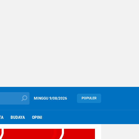
MINGGU
9/08/2026
POPULER
TA
BUDAYA
OPINI