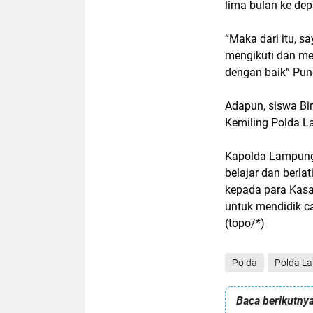
lima bulan ke dep
“Maka dari itu, s
mengikuti dan men
dengan baik” Pu
Adapun, siswa Bi
Kemiling Polda L
Kapolda Lampung,
belajar dan berla
kepada para Kasat
untuk mendidik ca
(topo/*)
Polda
Polda L
Baca berikutnya