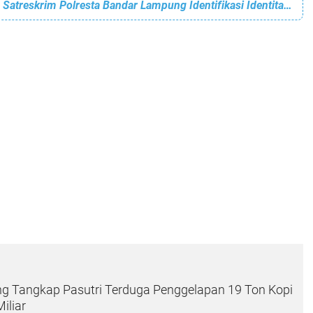
Diduga Depresi, Satreskrim Polresta Bandar Lampung Identifikasi Identitas Korban Nekat Tabrakan Diri ke Kereta Api
g Tangkap Pasutri Terduga Penggelapan 19 Ton Kopi
iliar