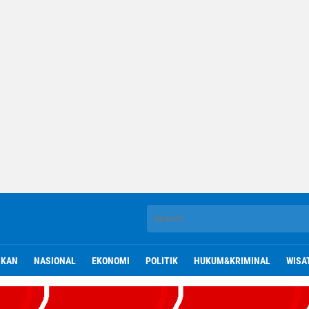
IKAN
NASIONAL
EKONOMI
POLITIK
HUKUM&KRIMINAL
WISA