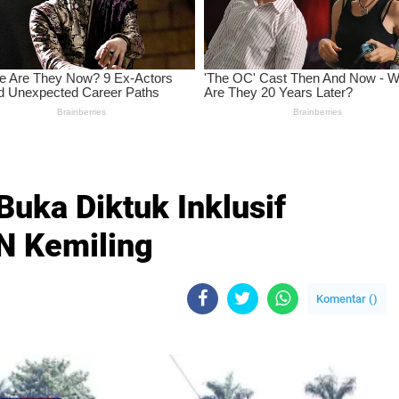
uka Diktuk Inklusif
PN Kemiling
Komentar (
)