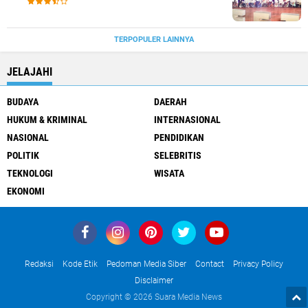
TERPOPULER LAINNYA
JELAJAHI
BUDAYA
DAERAH
HUKUM & KRIMINAL
INTERNASIONAL
NASIONAL
PENDIDIKAN
POLITIK
SELEBRITIS
TEKNOLOGI
WISATA
EKONOMI
Redaksi
Kode Etik
Pedoman Media Siber
Contact
Privacy Policy
Disclaimer
Copyright ©
2026 Suara Media News