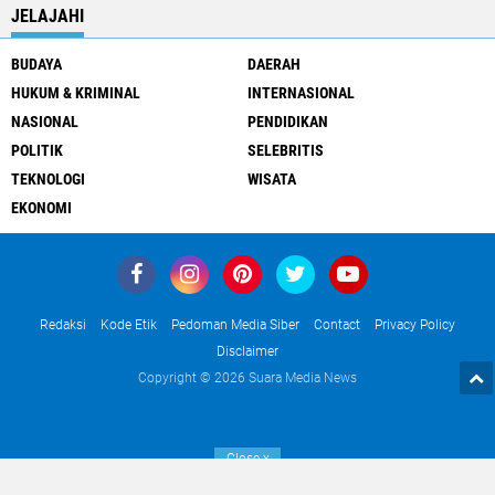
JELAJAHI
BUDAYA
DAERAH
HUKUM & KRIMINAL
INTERNASIONAL
NASIONAL
PENDIDIKAN
POLITIK
SELEBRITIS
TEKNOLOGI
WISATA
EKONOMI
Redaksi
Kode Etik
Pedoman Media Siber
Contact
Privacy Policy
Disclaimer
Copyright ©
2026 Suara Media News
Close
x