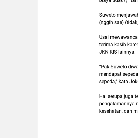
biaya tidak?)” ta
Suweto menjawab
(nggih sae) (tida
Usai mewawancar
terima kasih kar
JKN KIS lainnya.
“Pak Suweto diwa
mendapat sepeda
sepeda,” kata Jo
Hal serupa juga t
pengalamannya m
kesehatan, dan m