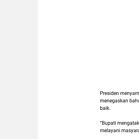
Presiden menyamp
menegaskan bahw
baik.
“Bupati mengatak
melayani masyara