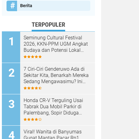
Berita
TERPOPULER
Seminung Cultural Festival
2026, KKN-PPM UGM Angkat
Budaya dan Potensi Lokal
Lumbok Seminung
7 Ciri-Ciri Genderuwo Ada di
Sekitar Kita, Benarkah Mereka
Sedang Mengawasimu? Ini
Tanda-Tanda yang Sering
Diabaikan
Honda CR-V Terguling Usai
Tabrak Dua Mobil Parkir di
Palembang, Sopir Diduga
Mabuk
Viral! Wanita di Banyumas
Gugat Mantan Pacar Rp1