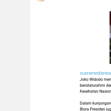
suaramediane
Joko Widodo meny
bersilaturahmi d
Kesehatan Nasion
Dalam kunjungan 
Blora Presiden j