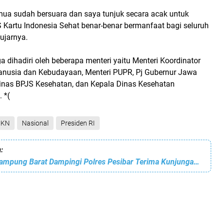
ua sudah bersuara dan saya tunjuk secara acak untuk
Kartu Indonesia Sehat benar-benar bermanfaat bagi seluruh
 ujarnya.
ga dihadiri oleh beberapa menteri yaitu Menteri Koordinator
usia dan Kebudayaan, Menteri PUPR, Pj Gubernur Jawa
inas BPJS Kesehatan, dan Kepala Dinas Kesehatan
 *(
JKN
Nasional
Presiden RI
:
Dandim 0422/Lampung Barat Dampingi Polres Pesibar Terima Kunjungan Kerja Wakapolda Lampung