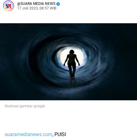
SUARA MEDIA NEWS
17 Juli 2023, 08:57 WIB
illustrasi gambar google
suaramedianews.com
, PUISI