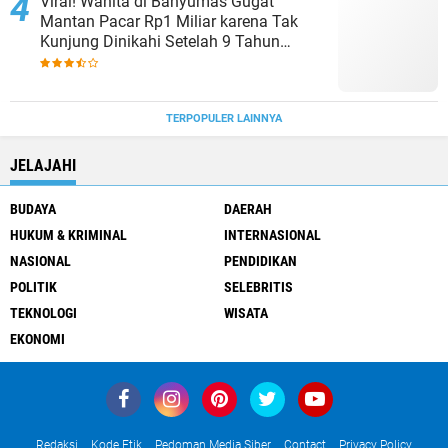
Viral! Wanita di Banyumas Gugat
Mantan Pacar Rp1 Miliar karena Tak
Kunjung Dinikahi Setelah 9 Tahun
Berpacaran
TERPOPULER LAINNYA
JELAJAHI
BUDAYA
DAERAH
HUKUM & KRIMINAL
INTERNASIONAL
NASIONAL
PENDIDIKAN
POLITIK
SELEBRITIS
TEKNOLOGI
WISATA
EKONOMI
Redaksi
Kode Etik
Pedoman Media Siber
Contact
Privacy Policy