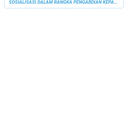
SOSIALISASI DALAM RANGKA PENGABDIAN KEPADA MASYARAKAT DI BIDANG HUKUM