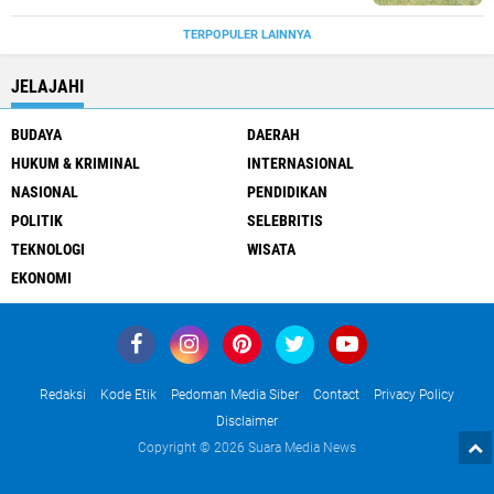
TERPOPULER LAINNYA
JELAJAHI
BUDAYA
DAERAH
HUKUM & KRIMINAL
INTERNASIONAL
NASIONAL
PENDIDIKAN
POLITIK
SELEBRITIS
TEKNOLOGI
WISATA
EKONOMI
Redaksi
Kode Etik
Pedoman Media Siber
Contact
Privacy Policy
Disclaimer
Copyright ©
2026 Suara Media News