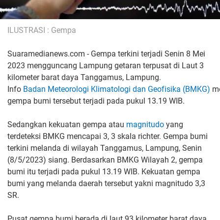
ILUSTRASI : Gempa
Suaramedianews.com
- Gempa terkini terjadi Senin 8 Mei
2023 mengguncang Lampung getaran terpusat di Laut 3
kilometer barat daya Tanggamus, Lampung.
Info
Badan Meteorologi Klimatologi dan Geofisika (BMKG)
me
gempa bumi tersebut terjadi pada pukul 13.19 WIB.
Sedangkan kekuatan gempa atau
magnitudo
yang
terdeteksi BMKG mencapai 3, 3 skala richter. Gempa bumi
terkini melanda di wilayah Tanggamus, Lampung, Senin
(8/5/2023) siang. Berdasarkan BMKG Wilayah 2, gempa
bumi itu terjadi pada pukul 13.19 WIB. Kekuatan gempa
bumi yang melanda daerah tersebut yakni magnitudo 3,3
SR.
Pusat gempa bumi berada di laut 93 kilometer barat daya