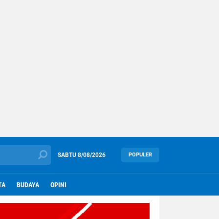
SABTU
8/08/2026
POPULER
TA
BUDAYA
OPINI