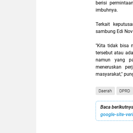
berisi perminta
imbuhnya.
Terkait keputus
sambung Edi Novi
"Kita tidak bisa
tersebut atau ada
namun yang pas
meneruskan per
masyarakat," pun
Daerah
DPRD
Baca berikutnya
google-site-ve