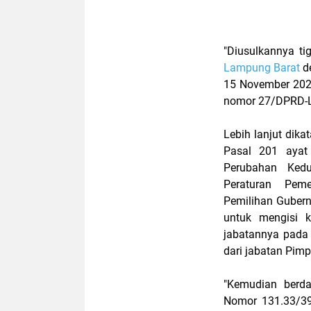
"Diusulkannya ti
Lampung Barat
de
15 November 2022 
nomor 27/DPRD-LB
Lebih lanjut dika
Pasal 201 ayat
Perubahan Ked
Peraturan Pem
Pemilihan Gubern
untuk mengisi k
jabatannya pada 
dari jabatan Pim
"Kemudian berda
Nomor 131.33/39