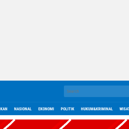
IKAN
NASIONAL
EKONOMI
POLITIK
HUKUM&KRIMINAL
WISA