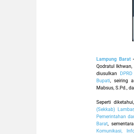
Lampung Barat
-
Qodratul Ikhwan,
diusulkan
DPRD 
Bupati
, seiring 
Mabsus, S.Pd., d
Seperti diketah
(Sekkab) Lambar
Pemerintahan da
Barat
, sementar
Komunikasi, Inf