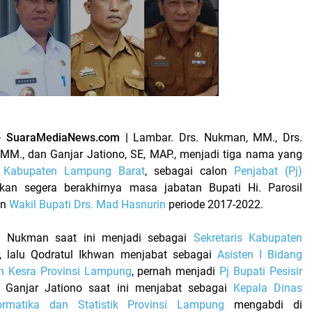
 SuaraMediaNews.com |
Lambar. Drs. Nukman, MM., Drs.
 MM., dan Ganjar Jationo, SE, MAP., menjadi tiga nama yang
Kabupaten Lampung Barat
, sebagai calon
Penjabat (Pj)
akan segera berakhirnya masa jabatan Bupati Hi. Parosil
an
Wakil Bupati Drs. Mad Hasnurin
periode 2017-2022.
ui, Nukman saat ini menjadi sebagai
Sekretaris Kabupaten
, lalu Qodratul Ikhwan menjabat sebagai
Asisten I Bidang
n Kesra Provinsi Lampung
, pernah menjadi
Pj Bupati Pesisir
a Ganjar Jationo saat ini menjabat sebagai
Kepala Dinas
ormatika dan Statistik Provinsi Lampung
mengabdi di