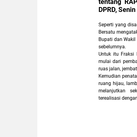
tentang RA
DPRD, Senin
Seperti yang disa
Bersatu mengata
Bupati dan Wakil
sebelumnya.
Untuk itu Fraks
mulai dari pemb
ruas jalan, jembat
Kemudian penata
ruang hijau, lam
melanjutkan se
terealisasi deng