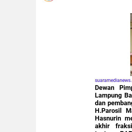
suaramedianews
Dewan Pimp
Lampung Bar
dan pembang
H.Parosil 
Hasnurin me
akhir frak