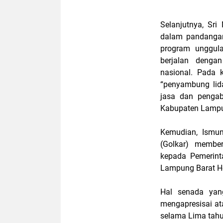
Selanjutnya, Sri
dalam pandangan
program unggul
berjalan denga
nasional. Pada 
“penyambung lid
jasa dan penga
Kabupaten Lampung
Kemudian, Ismun
(Golkar) member
kepada Pemerin
Lampung Barat He
Hal senada yan
mengapresisai at
selama Lima tahu