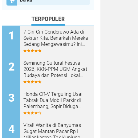
Berita
TERPOPULER
7 Ciri-Ciri Genderuwo Ada di
Sekitar Kita, Benarkah Mereka
Sedang Mengawasimu? Ini
Tanda-Tanda yang Sering
Diabaikan
Seminung Cultural Festival
2026, KKN-PPM UGM Angkat
Budaya dan Potensi Lokal
Lumbok Seminung
Honda CR-V Terguling Usai
Tabrak Dua Mobil Parkir di
Palembang, Sopir Diduga
Mabuk
Viral! Wanita di Banyumas
Gugat Mantan Pacar Rp1
Miliar karena Tak Kunjung